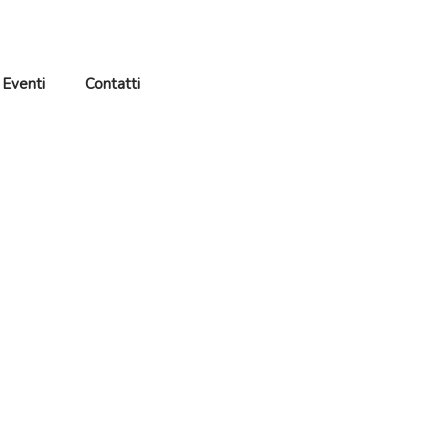
Eventi
Contatti
S
o
s
t
i
e
n
i
l
a
c
o
o
p
e
r
a
t
i
v
a