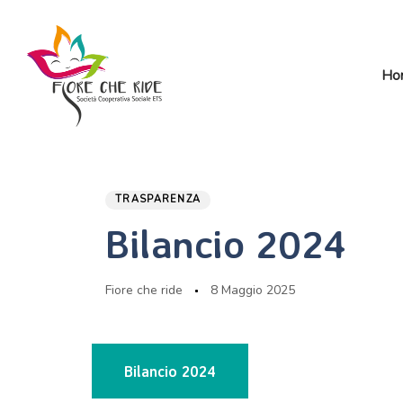
Skip
Skip
links
to
primary
Ho
navigation
Skip
to
content
PUBLISHED
Author
Published
IN:
on:
TRASPARENZA
Bilancio 2024
Fiore che ride
8 Maggio 2025
Bilancio 2024