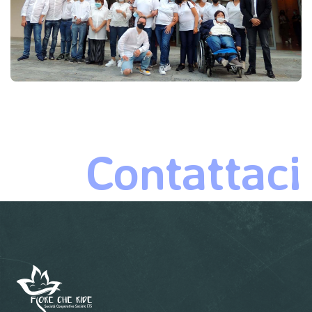
C
o
n
t
a
t
t
a
c
i