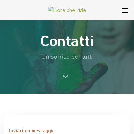
Skip
Skip
links
to
To
primary
na
navigation
Contatti
Skip
to
content
Un sorriso per tutti
Inviaci un messaggio